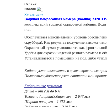
Страна:
Италия
Узнать цену
Водяная покрасочная камера (кабина) ZINCO
комплектаций водяной окрасочной кабины.
Вода 
пол.
Обеспечивает максимальный уровень обеспыленнос
скруббера). Как результат получение высокоглян
Окрасочный туман улавливается как фронтальной 
Удобна для окраски изделий разного размера и о
Устанавливается в помещении на пол, либо утапл
Кабина устанавливается в цехах окрасочных про
Полностью удовлетворяет санитарным и проти
Габаритные размеры:
Длина –
от 2 м до 6 м
Толщина (ширина)общая, мм –
2 647 мм
Ширина пола, мм –
1 653 мм
Рабочая высота, мм –
2 015 мм