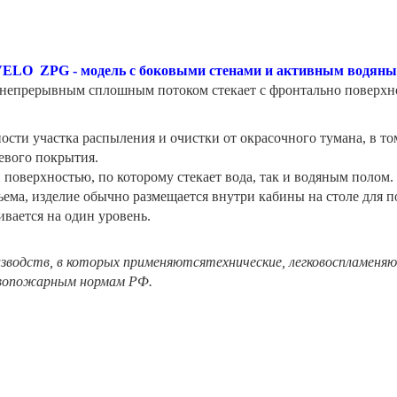
VELO ZPG - модель с боковыми стенами и активным водян
непрерывным сплошным потоком стекает с фронтально поверхнос
ти участка распыления и очистки от окрасочного тумана, в том
цевого покрытия.
поверхностью, по которому стекает вода, так и водяным полом.
бъема, изделие обычно размещается внутри кабины на столе для 
ивается на один уровень.
изводств, в которых применяютсятехнические, легковоспламеня
вопожарным нормам РФ.