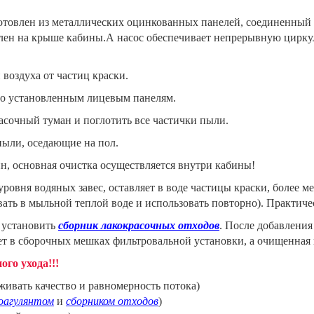
отовлен из металлических оцинкованных панелей, соединенный
влен на крыше кабины.А насос обеспечивает непрерывную цирку
 воздуха от частиц краски.
но установленным лицевым панелям.
асочный туман и поглотить все частички пыли.
пыли, оседающие на пол.
н, основная очистка осуществляется внутри кабины!
уровня водяных завес, оставляет в воде частицы краски, более
ть в мыльной теплой воде и использовать повторно). Практичес
 установить
сборник лакокрасочных отходов
. После добавления
ает в сборочных мешках фильтровальной установки, а очищенная
го ухода!!!
живать качество и равномерность потока)
оагулянтом
и
сборником отходов
)