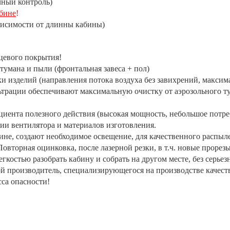
чный контроль)
абине
!
зависимости от длинны кабины)
цевого покрытия!
умана и пыли (фронтальная завеса + пол)
ки изделий (направления потока воздуха без завихрений, макси
ьтрации обеспечивают максимальную очистку от аэрозольного т
иента полезного действия (высокая мощность, небольшое потре
ции вентилятора и материалов изготовления.
е, создают необходимое освещение, для качественного распылен
вторная оцинковка, после лазерной резки, в т.ч. новые прорезы
егкостью разобрать кабину и собрать на другом месте, без серье
й производитель, специализирующегося на производстве качест
сса опасности!