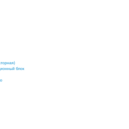
аторная)
ционный блок
но