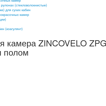
сочных камер
 рулонах (стекловолокнистые)
ке) для сухих кабин
покрасочных камер
ции)
ин (коагулянт)
ая камера ZINCOVELO ZPG 
м полом