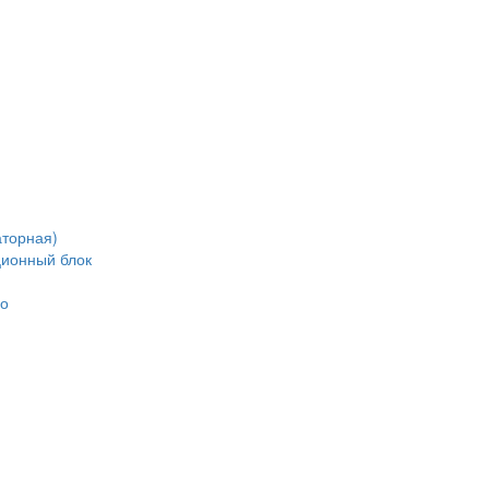
аторная)
ционный блок
но