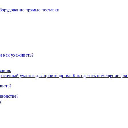
рудование прямые поставки
и как ухаживать?
вания.
асочный участок для производства. Как сделать помещение для
ивать?
зводстве?
?