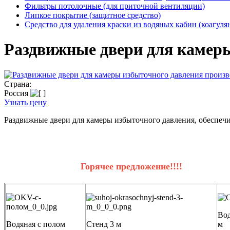
Фильтры потолочные (для приточной вентиляции)
Липкое покрытие (защитное средство)
Средство для удаления краски из водяных кабин (коагуля
Раздвижные двери для камер
Страна:
Россия
Узнать цену
Раздвижные двери для камеры избыточного давления, обеспеч
Горячее предложение!!!!
Вод
Водяная с полом
Стенд 3 м
м