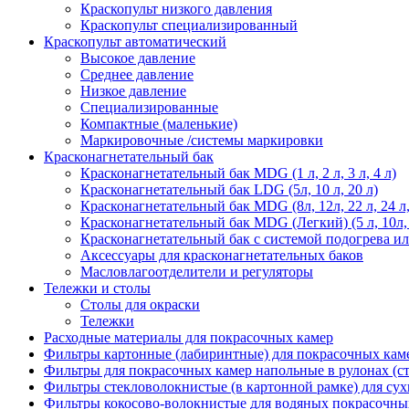
Краскопульт низкого давления
Краскопульт специализированный
Краскопульт автоматический
Высокое давление
Среднее давление
Низкое давление
Специализированные
Компактные (маленькие)
Маркировочные /системы маркировки
Красконагнетательный бак
Красконагнетательный бак MDG (1 л, 2 л, 3 л, 4 л)
Красконагнетательный бак LDG (5л, 10 л, 20 л)
Красконагнетательный бак MDG (8л, 12л, 22 л, 24 л, 45
Красконагнетательный бак MDG (Легкий) (5 л, 10л,
Красконагнетательный бак с системой подогрева и
Аксессуары для красконагнетательных баков
Масловлагоотделители и регуляторы
Тележки и столы
Столы для окраски
Тележки
Расходные материалы для покрасочных камер
Фильтры картонные (лабиринтные) для покрасочных кам
Фильтры для покрасочных камер напольные в рулонах (с
Фильтры стекловолокнистые (в картонной рамке) для сух
Фильтры кокосово-волокнистые для водяных покрасочны