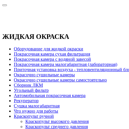
ЖИДКАЯ ОКРАСКА
Оборудование для жидкой окраски
Покрасочная камера сухая фильтрация
Покрасочная камера с водяной завесой
Покрасочная камера малогабаритная (лабораторная)
Приточная установка воздуха - тепловентиляционный бл
Окрасочно сушильные камеры
Окрасочно сушильные камеры самостоятельно
Сборник ЛКМ
Угольный фильтр
Автомобильная покрасочная камера
Рекуператор
Сушка малогабаритная
Что нужно для работы
Краскопульт ручной
Краскопульт высокого давления
Краскопульт среднего давления