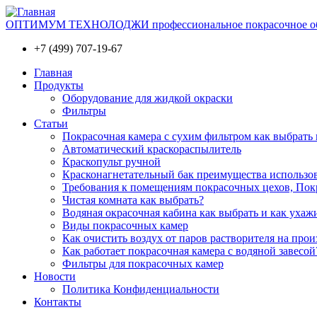
ОПТИМУМ ТЕХНОЛОДЖИ профессиональное покрасочное обо
+7 (499) 707-19-67
Главная
Продукты
Оборудование для жидкой окраски
Фильтры
Статьи
Покрасочная камера с сухим фильтром как выбрать 
Автоматический краскораспылитель
Краскопульт ручной
Красконагнетательный бак преимущества использо
Требования к помещениям покрасочных цехов, Покр
Чистая комната как выбрать?
Водяная окрасочная кабина как выбрать и как ухаж
Виды покрасочных камер
Как очистить воздух от паров растворителя на прои
Как работает покрасочная камера с водяной завесой
Фильтры для покрасочных камер
Новости
Политика Конфиденциальности
Контакты