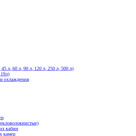
 л, 60 л, 90 л, 120 л, 250 л, 500 л)
 19л)
ли охлаждения
ер
текловолокнистые)
их кабин
х камер