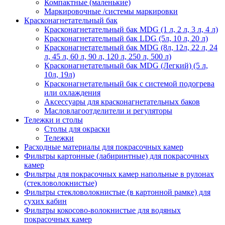
Компактные (маленькие)
Маркировочные /системы маркировки
Красконагнетательный бак
Красконагнетательный бак MDG (1 л, 2 л, 3 л, 4 л)
Красконагнетательный бак LDG (5л, 10 л, 20 л)
Красконагнетательный бак MDG (8л, 12л, 22 л, 24
л, 45 л, 60 л, 90 л, 120 л, 250 л, 500 л)
Красконагнетательный бак MDG (Легкий) (5 л,
10л, 19л)
Красконагнетательный бак с системой подогрева
или охлаждения
Аксессуары для красконагнетательных баков
Масловлагоотделители и регуляторы
Тележки и столы
Столы для окраски
Тележки
Расходные материалы для покрасочных камер
Фильтры картонные (лабиринтные) для покрасочных
камер
Фильтры для покрасочных камер напольные в рулонах
(стекловолокнистые)
Фильтры стекловолокнистые (в картонной рамке) для
сухих кабин
Фильтры кокосово-волокнистые для водяных
покрасочных камер