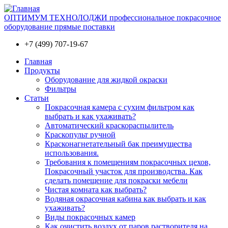
ОПТИМУМ ТЕХНОЛОДЖИ профессиональное покрасочное
оборудование прямые поставки
+7 (499) 707-19-67
Главная
Продукты
Оборудование для жидкой окраски
Фильтры
Статьи
Покрасочная камера с сухим фильтром как
выбрать и как ухаживать?
Автоматический краскораспылитель
Краскопульт ручной
Красконагнетательный бак преимущества
использования.
Требования к помещениям покрасочных цехов,
Покрасочный участок для производства. Как
сделать помещение для покраски мебели
Чистая комната как выбрать?
Водяная окрасочная кабина как выбрать и как
ухаживать?
Виды покрасочных камер
Как очистить воздух от паров растворителя на