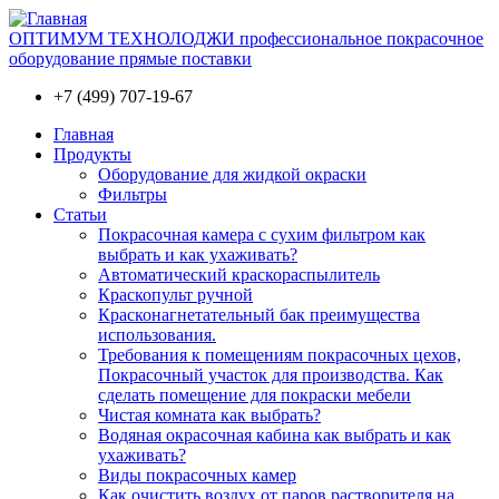
ОПТИМУМ ТЕХНОЛОДЖИ профессиональное покрасочное
оборудование прямые поставки
+7 (499) 707-19-67
Главная
Продукты
Оборудование для жидкой окраски
Фильтры
Статьи
Покрасочная камера с сухим фильтром как
выбрать и как ухаживать?
Автоматический краскораспылитель
Краскопульт ручной
Красконагнетательный бак преимущества
использования.
Требования к помещениям покрасочных цехов,
Покрасочный участок для производства. Как
сделать помещение для покраски мебели
Чистая комната как выбрать?
Водяная окрасочная кабина как выбрать и как
ухаживать?
Виды покрасочных камер
Как очистить воздух от паров растворителя на