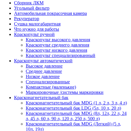
Сборник ЛКМ
Угольный фильтр
Автомобильная покрасочная камера
Рекуператор
Сушка малогабаритная
Что нужно для работы
Краскопульт ручной
Краскопульт высокого давления
Краскопульт среднего давления
Краскопульт низкого давления
Краскопульт специализированный
Краскопульт автоматический
Высокое давление
Среднее давление
Низкое давление
Специализированные
Компактные (маленькие)
Маркировочные /системы маркировки
Красконагнетательный бак
Красконагнетательный бак MDG (1 л, 2 л, 3 л, 4 л)
Красконагнетательный бак LDG (5л, 10 л, 20 л)
Красконагнетательный бак MDG (8л, 12л, 22 л, 24
л, 45 л, 60 л, 90 л, 120 л, 250 л, 500 л)
Красконагнетательный бак MDG (Легкий) (5 л,
10л, 19л)