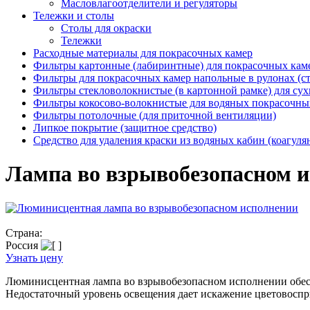
Масловлагоотделители и регуляторы
Тележки и столы
Столы для окраски
Тележки
Расходные материалы для покрасочных камер
Фильтры картонные (лабиринтные) для покрасочных кам
Фильтры для покрасочных камер напольные в рулонах (с
Фильтры стекловолокнистые (в картонной рамке) для сух
Фильтры кокосово-волокнистые для водяных покрасочны
Фильтры потолочные (для приточной вентиляции)
Липкое покрытие (защитное средство)
Средство для удаления краски из водяных кабин (коагуля
Лампа во взрывобезопасном 
Страна:
Россия
Узнать цену
Люминисцентная лампа во взрывобезопасном исполнении обес
Недостаточный уровень освещения дает искажение цветовоспр