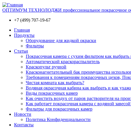
ОПТИМУМ ТЕХНОЛОДЖИ профессиональное покрасочное обо
+7 (499) 707-19-67
Главная
Продукты
Оборудование для жидкой окраски
Фильтры
Статьи
Покрасочная камера с сухим фильтром как выбрать 
Автоматический краскораспылитель
Краскопульт ручной
Красконагнетательный бак преимущества использо
Требования к помещениям покрасочных цехов, Покр
Чистая комната как выбрать?
Водяная окрасочная кабина как выбрать и как ухаж
Виды покрасочных камер
Как очистить воздух от паров растворителя на прои
Как работает покрасочная камера с водяной завесой
Фильтры для покрасочных камер
Новости
Политика Конфиденциальности
Контакты