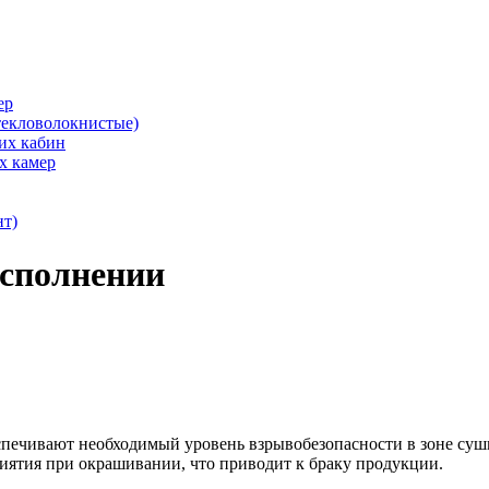
ер
текловолокнистые)
их кабин
х камер
нт)
исполнении
печивают необходимый уровень взрывобезопасности в зоне сушк
иятия при окрашивании, что приводит к браку продукции.