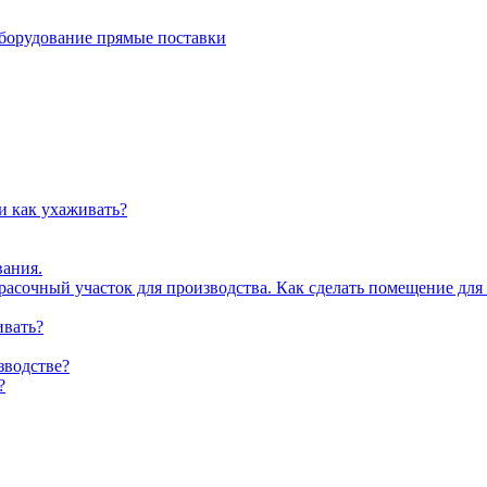
рудование прямые поставки
и как ухаживать?
вания.
асочный участок для производства. Как сделать помещение для
ивать?
зводстве?
?