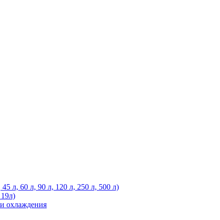
 л, 60 л, 90 л, 120 л, 250 л, 500 л)
 19л)
ли охлаждения