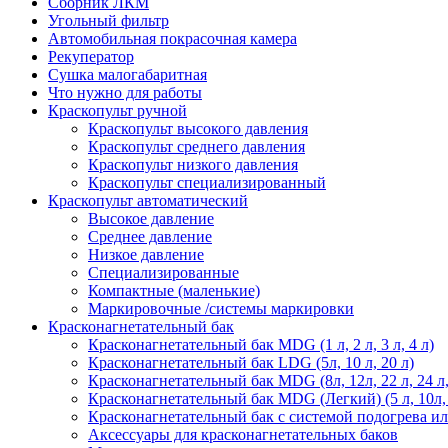
Сборник ЛКМ
Угольный фильтр
Автомобильная покрасочная камера
Рекуператор
Сушка малогабаритная
Что нужно для работы
Краскопульт ручной
Краскопульт высокого давления
Краскопульт среднего давления
Краскопульт низкого давления
Краскопульт специализированный
Краскопульт автоматический
Высокое давление
Среднее давление
Низкое давление
Специализированные
Компактные (маленькие)
Маркировочные /системы маркировки
Красконагнетательный бак
Красконагнетательный бак MDG (1 л, 2 л, 3 л, 4 л)
Красконагнетательный бак LDG (5л, 10 л, 20 л)
Красконагнетательный бак MDG (8л, 12л, 22 л, 24 л, 45
Красконагнетательный бак MDG (Легкий) (5 л, 10л,
Красконагнетательный бак с системой подогрева и
Аксессуары для красконагнетательных баков