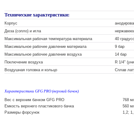
Технические характеристики:
Корпус
анодиров
Дюза (сопло) и игла
нержавею
Максимальная рабочая температура материала
40 градус
Максимальное рабочее давление материала
9 бар
Максимальное рабочее давление воздуха
14 бар
Поключение воздуха
R 1/4" (ун
Воздушная головка и кольцо
Сплав лат
Характеристики GFG PRO (верхний бачок)
Вес с верхним бачком GFG PRO
768 м
Емкоcть верхнего пластикового бачка
560 м
Размеры форсунок
1,2; 1,