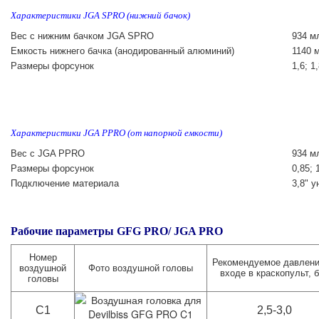
Характеристики JGA SPRO (нижний бачок)
Вес с нижним бачком JGA SPRO
934 м
Емкость нижнего бачка (анодированный алюминий)
1140 
Размеры форсунок
1,6; 1,
Характеристики JGA PPRO (от напорной емкости)
Вес с JGA PPRO
934 м
Размеры форсунок
0,85; 1
Подключение материала
3,8" 
Рабочие параметры GFG PRO/ JGA PRO
Номер
Рекомендуемое давлени
воздушной
Фото воздушной головы
входе в краскопульт, 
головы
C1
2,5-3,0