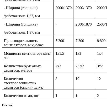
- Ширина (толщина)
2000/1370
2000/1370
2000/
/рабочая зона 1,37, мм
- Ширина (толщина)
-
2500/1870
2500/
/рабочая зона 1,87, мм
Производительность
5 200
7 300
8 800
вентиляторов, м куб/час
Мощность вентилятора кВт/
1х1,5
1х3
1х4
час
Количество бумажных
2х2
2,5х2
3х2
фильтров, метров
Количество
8
10
12
стекловолокнистых
фильтров (опция), штук
Количество ламп, шт
1
1
2
Статьи: