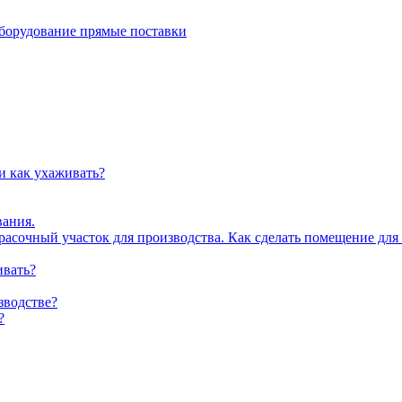
рудование прямые поставки
и как ухаживать?
вания.
асочный участок для производства. Как сделать помещение для
ивать?
зводстве?
?