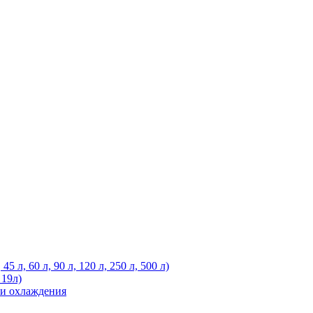
 л, 60 л, 90 л, 120 л, 250 л, 500 л)
 19л)
ли охлаждения