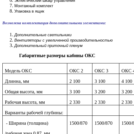
Эклектический шкаф управления
Монтажный комплект
Упаковка в ящик
Возможна комплектация дополнительными элементами:
Дополнительные светильники
Вентиляторы с увеличенной производительностью
Дополнительный приточный пленум
Габаритные размеры кабины OKC
Модель
OKC
ОКС
2
ОКС 3
ОКС 
Длинна, мм
2 100
3 100
4 100
Общая высота, мм
3 100
3 200
3 200
Рабочая высота, мм
2 330
2 330
2 330
Варианты рабочей глубины:
- Ширина (толщина)
1500/870
1500/870
1500/
/рабочая зона 0,87, мм