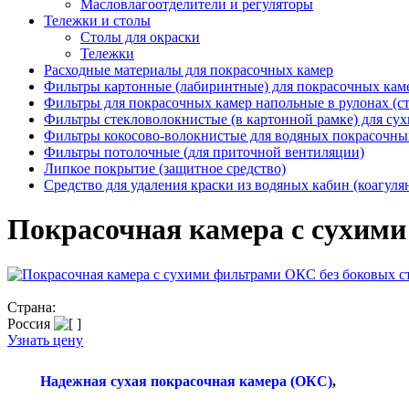
Масловлагоотделители и регуляторы
Тележки и столы
Столы для окраски
Тележки
Расходные материалы для покрасочных камер
Фильтры картонные (лабиринтные) для покрасочных кам
Фильтры для покрасочных камер напольные в рулонах (с
Фильтры стекловолокнистые (в картонной рамке) для сух
Фильтры кокосово-волокнистые для водяных покрасочны
Фильтры потолочные (для приточной вентиляции)
Липкое покрытие (защитное средство)
Средство для удаления краски из водяных кабин (коагуля
Покрасочная камера с сухими
Страна:
Россия
Узнать цену
Надежная сухая покрасочная камера (ОКС)
,