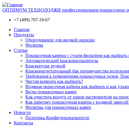
ОПТИМУМ ТЕХНОЛОДЖИ профессиональное покрасочное обо
+7 (499) 707-19-67
Главная
Продукты
Оборудование для жидкой окраски
Фильтры
Статьи
Покрасочная камера с сухим фильтром как выбрать 
Автоматический краскораспылитель
Краскопульт ручной
Красконагнетательный бак преимущества использо
Требования к помещениям покрасочных цехов, Покр
Чистая комната как выбрать?
Водяная окрасочная кабина как выбрать и как ухаж
Виды покрасочных камер
Как очистить воздух от паров растворителя на прои
Как работает покрасочная камера с водяной завесой
Фильтры для покрасочных камер
Новости
Политика Конфиденциальности
Контакты