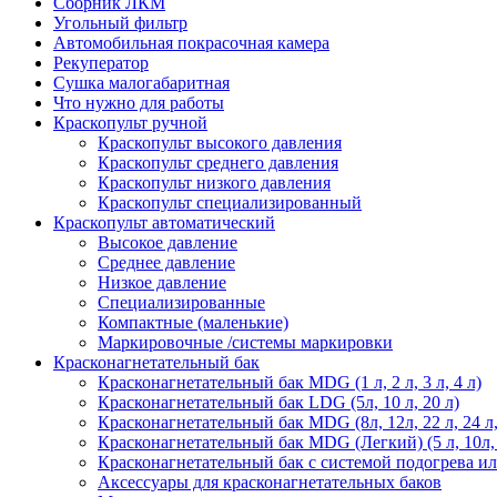
Сборник ЛКМ
Угольный фильтр
Автомобильная покрасочная камера
Рекуператор
Сушка малогабаритная
Что нужно для работы
Краскопульт ручной
Краскопульт высокого давления
Краскопульт среднего давления
Краскопульт низкого давления
Краскопульт специализированный
Краскопульт автоматический
Высокое давление
Среднее давление
Низкое давление
Специализированные
Компактные (маленькие)
Маркировочные /системы маркировки
Красконагнетательный бак
Красконагнетательный бак MDG (1 л, 2 л, 3 л, 4 л)
Красконагнетательный бак LDG (5л, 10 л, 20 л)
Красконагнетательный бак MDG (8л, 12л, 22 л, 24 л, 45
Красконагнетательный бак MDG (Легкий) (5 л, 10л,
Красконагнетательный бак с системой подогрева и
Аксессуары для красконагнетательных баков