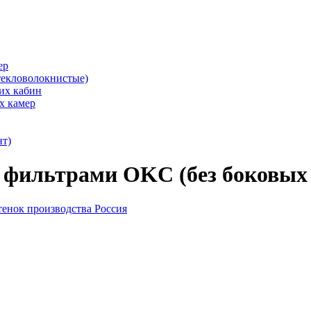
ер
текловолокнистые)
их кабин
х камер
нт)
 фильтрами OKC (без боковых 